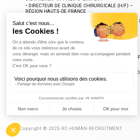
• DIRECTEUR DE CLINIQUE CHIRURGICALE (H/F) –
RÉGION HAUTS-DE-FRANCE
• DIRECTEUR D’EHPAD ASSOCIATIF (H/F) – PROCHE
LOIRET
• DIRECTEUR SERVICES AUTONOMIE MIXTE (H/F) –
SAD / SSIAD – DÉPT. DES HAUTS-DE-SEINE
• DIRECTEUR (H/F) DU DIME ET MULTI-ACCEUIL DU
« CLOS FLEURY » – ASSOC. ALLER PLUS HAUT – DÉP
DE LA HAUTE-SAVOIE
• DIRECTEUR DE DIME (DISPOSITIF INTÉGRÉ MÉDICO
ÉDUCATIF) (H/F) – PROCHE DE GRENOBLE
Copyright © 2025 RC-HUMAN-RECRUITMENT