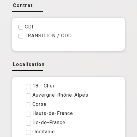
infirmier référent
Contrat
Médical, soins, qualité & médico
éducatif
Opérations, régions, territoires &
CDI
établissements
TRANSITION / CDD
Pharmacien
Responsable des Soins
Responsable formation
Localisation
18 - Cher
Auvergne-Rhône-Alpes
Corse
Hauts-de-France
Île-de-France
Occitanie