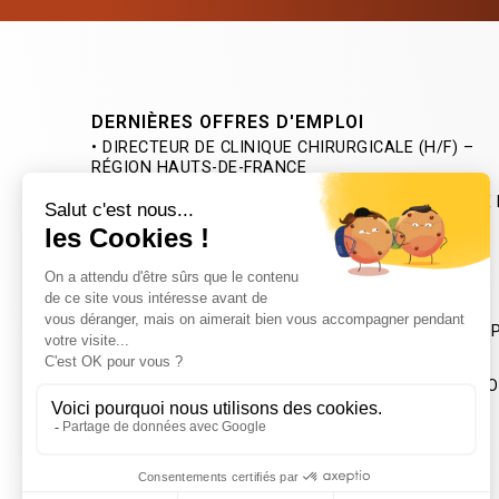
DERNIÈRES OFFRES D'EMPLOI
• DIRECTEUR DE CLINIQUE CHIRURGICALE (H/F) –
RÉGION HAUTS-DE-FRANCE
• DIRECTEUR D’EHPAD ASSOCIATIF (H/F) – PROCHE
LOIRET
• DIRECTEUR SERVICES AUTONOMIE MIXTE (H/F) –
SAD / SSIAD – DÉPT. DES HAUTS-DE-SEINE
• DIRECTEUR (H/F) DU DIME ET MULTI-ACCEUIL DU
« CLOS FLEURY » – ASSOC. ALLER PLUS HAUT – DÉP
DE LA HAUTE-SAVOIE
• DIRECTEUR DE DIME (DISPOSITIF INTÉGRÉ MÉDICO
ÉDUCATIF) (H/F) – PROCHE DE GRENOBLE